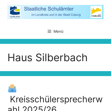
Zum
Inhalt
springen
Menü
Haus Silberbach
Kreisschülersprecherw
ahl 2025/26