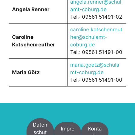
angela.renner@schul
Angela Renner
amt-coburg.de
Tel.: 09561 51491-02
caroline.kotschenreut
Caroline
her@schulamt-
Kotschenreuther
coburg.de
Tel.: 09561 51491-00
maria.goetz@schula
Maria Götz
mt-coburg.de
Tel.: 09561 51491-00
Daten
Impre
Konta
schut