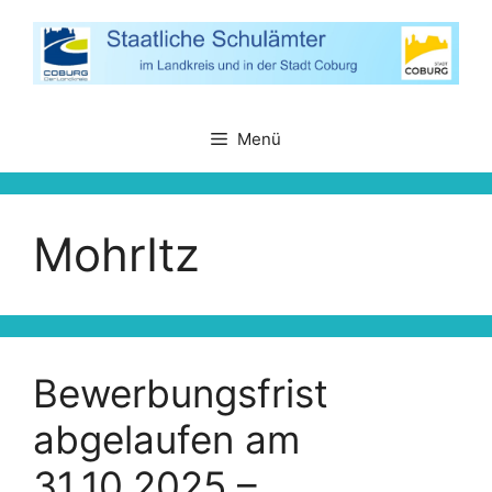
Zum
Inhalt
springen
Menü
MohrItz
Bewerbungsfrist
abgelaufen am
31.10.2025 –