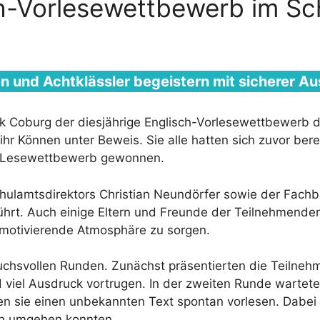
h-Vorlesewettbewerb im Sc
en und Achtklässler begeistern mit sicherer A
 Coburg der diesjährige Englisch-Vorlesewettbewerb der
ihr Können unter Beweis. Sie alle hatten sich zuvor bere
en Lesewettbewerb gewonnen.
ulamtsdirektors Christian Neundörfer sowie der Fachbe
führt. Auch einige Eltern und Freunde der Teilnehmen
 motivierende Atmosphäre zu sorgen.
hsvollen Runden. Zunächst präsentierten die Teilnehm
d viel Ausdruck vortrugen. In der zweiten Runde warte
n sie einen unbekannten Text spontan vorlesen. Dabei z
en umgehen konnten.